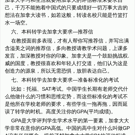
加拿大学习和生活就要用加拿大的评估标准来要求自
己，千万不能抱着中国式的只要成绩好一切万事大吉的
想法在加拿大读书，如若这般，转读名校只能是竹篮打
水一场空。
六、本科转学去加拿大要求—推荐信
在教授面前多表现，才有人帮你写推荐信，并写出满
含溢美之词的推荐信，多向教授请教学术问题，上课多
发言，加深教授对你的印象。加拿大是一个鼓励挑战权.
威的国度，教授很喜欢和年轻人打交道，他们认为这是
创造力的源泉，所以无需恐惧，放胆表达自己。
七、本科转学去加拿大要求—准备标准化的考试
比如：托福、SAT考试。中国学生长期有老师交代什
么他做什么的习惯和思维定势，而这些标准化的考试不
是他所在学校老师的要求，有些学生一拖再拖，因而延
误了转学的时机。高度关注你的GPA(平均成绩)。
GPA是大学评判学生学术水平的第一要素，加拿大大
学非常在意你的GPA高低。中国的高中生对什么叫做GP