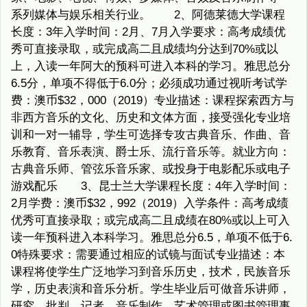
系列媒体与娱乐相关行业。 2、阿德莱德大学课程
长度：3年入学时间：2月、7月入学要求：高考成绩优
秀可直接录取，或完成高二且成绩均分达到70%或以
上，入读一年阿大的预科可进入本科的学习。雅思总分
6.5分，单项不得低于6.0分；必须成功通过视听考试学
费：澳币$32，000（2019）专业描述：课程探索西方与
非西方音乐的文化、历史和文体方面，接受强化专业培
训和一对一辅导，学生可选择专攻古典音乐、作曲、音
乐教育、音乐表演、爵士乐、流行音乐等。就业方向：
古典音乐师、管弦乐音乐家、或投身于电影配乐或电子
游戏配乐 3、昆士兰大学课程长度：4年入学时间：
2月学费：澳币$32，992（2019）入学条件：高考成绩
优秀可直接录取；或完成高二且成绩在80%或以上可入
读一年预科进入本科学习。雅思总分6.5，单项不低于6.
0特殊要求：需要通过相应的试镜与面试专业描述：本
课程将使学生广泛地学习到音乐历史，技术，民族音乐
学，历史表演和音乐分析。学生毕业后可做音乐讲师，
研究，批判，记者，音乐制作，艺术管理或图书管理事