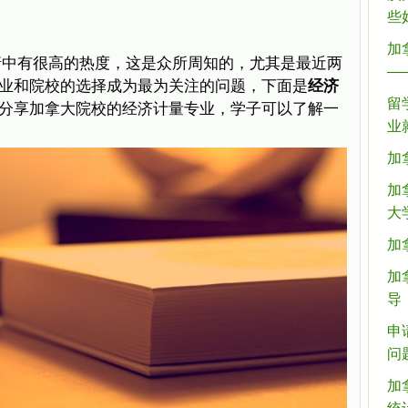
些
加拿
请中有很高的热度，这是众所周知的，尤其是最近两
—
业和院校的选择成为最为关注的问题，下面是
经济
留
分享加拿大院校的经济计量专业，学子可以了解一
业
加
加
大
加
加
导
申
问
加拿