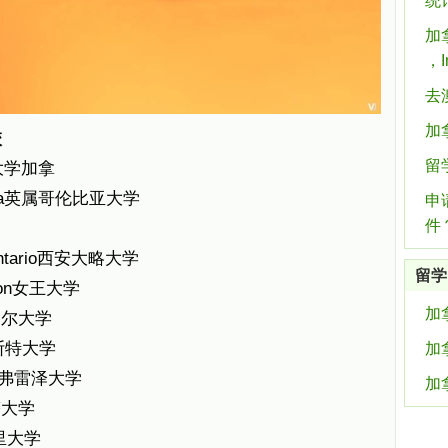
统
加拿
，In
去
加
校
留
伦多大学加拿
olumbia英属哥伦比亚大学
申
件
rn Ontario西安大略大学
留学
ngston女王大学
加
蒙特利尔大学
克马斯特大学
加
ty西蒙弗雷泽大学
加
伯塔大学
尔加里大学