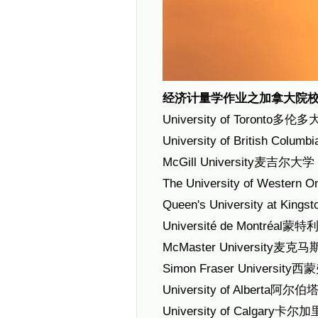
经济计量学作业之加拿大院
University of Toronto多
University of British C
McGill University麦吉尔大学
The University of Weste
Queen's University at Ki
Université de Montréal
McMaster University麦
Simon Fraser Universi
University of Alberta阿尔
University of Calgary卡