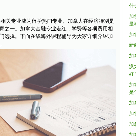
什
加
类相关专业成为留学热门专业。加拿大在经济特别是
量
家之一。加拿大金融专业走红，学费等各项费用相
加
门选择。下面在线海外课程辅导为大家详细介绍加
。
新
加
澳
好
加
是
加
加
加
加