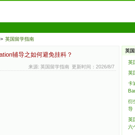
>>
英国留学指南
英国
rtation辅导之如何避免挂科？
英
来源: 英国留学指南 更新时间：2026/8/7
英
卡迪
Ba
衍
导
英
六