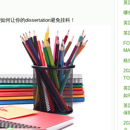
英
哪
你的dissertation避免挂科！
英
英
FO
M
格
2
T
英
如
英
保
2