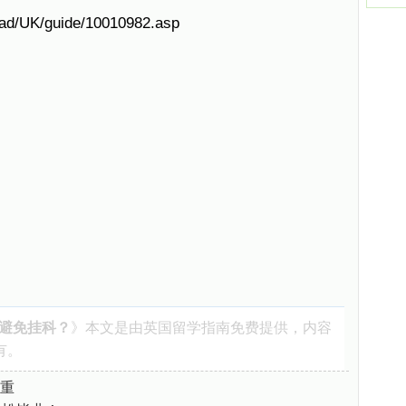
oad/UK/guide/10010982.asp
如何避免挂科？
》本文是由
英国留学指南
免费提供，内容
有。
重