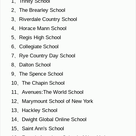
1、Trinity School
2、The Brearley School
3、Riverdale Country School
4、Horace Mann School
5、Regis High School
6、Collegiate School
7、Rye Country Day School
8、Dalton School
9、The Spence School
10、The Chapin School
11、Avenues:The World School
12、Marymount School of New York
13、Hackley School
14、Dwight Global Online School
15、Saint Ann's School