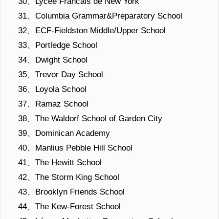
30、Lycée Francais de New York
31、Columbia Grammar&Preparatory School
32、ECF-Fieldston Middle/Upper School
33、Portledge School
34、Dwight School
35、Trevor Day School
36、Loyola School
37、Ramaz School
38、The Waldorf School of Garden City
39、Dominican Academy
40、Manlius Pebble Hill School
41、The Hewitt School
42、The Storm King School
43、Brooklyn Friends School
44、The Kew-Forest School