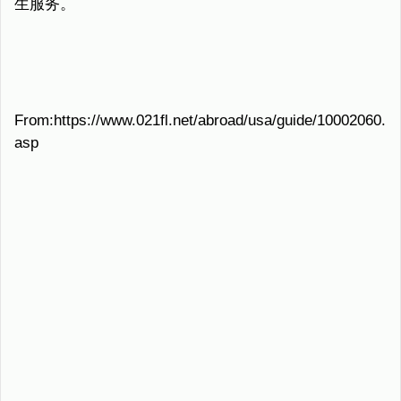
生服务。
From:https://www.021fl.net/abroad/usa/guide/10002060.
asp