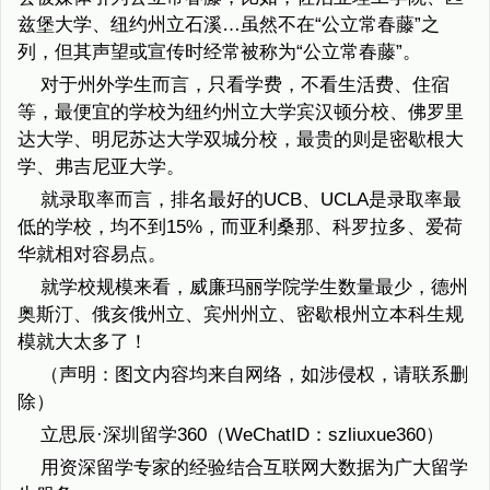
兹堡大学、纽约州立石溪…虽然不在“公立常春藤”之
列，但其声望或宣传时经常被称为“公立常春藤”。
对于州外学生而言，只看学费，不看生活费、住宿
等，最便宜的学校为纽约州立大学宾汉顿分校、佛罗里
达大学、明尼苏达大学双城分校，最贵的则是密歇根大
学、弗吉尼亚大学。
就录取率而言，排名最好的UCB、UCLA是录取率最
低的学校，均不到15%，而亚利桑那、科罗拉多、爱荷
华就相对容易点。
就学校规模来看，威廉玛丽学院学生数量最少，德州
奥斯汀、俄亥俄州立、宾州州立、密歇根州立本科生规
模就大太多了！
（声明：图文内容均来自网络，如涉侵权，请联系删
除）
立思辰·深圳留学360（WeChatID：szliuxue360）
用资深留学专家的经验结合互联网大数据为广大留学