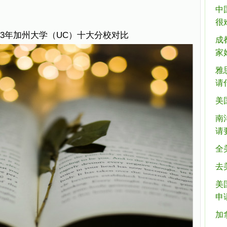
中
很
23年加州大学（UC）十大分校对比
成
家
雅
请
美
南
请
全
去
美
申
加