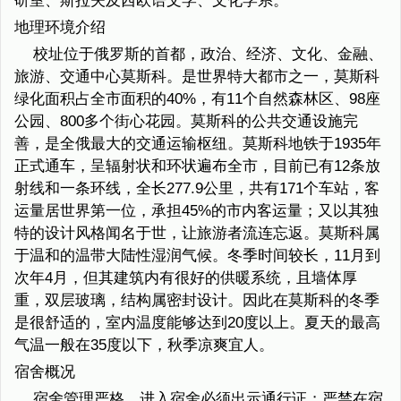
研室、斯拉夫及西欧语文学、文化学系。
地理环境介绍
校址位于俄罗斯的首都，政治、经济、文化、金融、
旅游、交通中心莫斯科。是世界特大都市之一，莫斯科
绿化面积占全市面积的40%，有11个自然森林区、98座
公园、800多个街心花园。莫斯科的公共交通设施完
善，是全俄最大的交通运输枢纽。莫斯科地铁于1935年
正式通车，呈辐射状和环状遍布全市，目前已有12条放
射线和一条环线，全长277.9公里，共有171个车站，客
运量居世界第一位，承担45%的市内客运量；又以其独
特的设计风格闻名于世，让旅游者流连忘返。莫斯科属
于温和的温带大陆性湿润气候。冬季时间较长，11月到
次年4月，但其建筑内有很好的供暖系统，且墙体厚
重，双层玻璃，结构属密封设计。因此在莫斯科的冬季
是很舒适的，室内温度能够达到20度以上。夏天的最高
气温一般在35度以下，秋季凉爽宜人。
宿舍概况
宿舍管理严格，进入宿舍必须出示通行证；严禁在宿