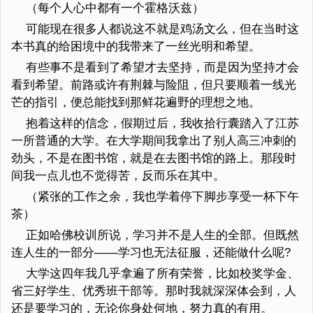
（每个人心中都有一个霍格沃兹）
可能现在很多人都说这不就是鸡汤文么，但在当时这
本书真的给困境中的我带来了一丝光明和希望。
有些事不是看到了希望才去坚持，而是因为坚持才会
看到希望。前路或许有荆棘与险阻，但只要顺着一线光
芒的指引，便总能找到那鲜花遍野的理想之地。
抱着这样的信念，假期过后，我收拾行囊踏入了江苏
一所普通的大学。在大学期间我拿出了别人高三冲刺的
劲头，不是在图书馆，就是在去图书馆的路上。那段时
间我一点儿也不觉得苦，反而乐在其中。
（紧张的工作之余，我也学着停下脚步享受一杯下午
茶）
正如哈佛校训所说，学习并不是人生的全部。但既然
连人生的一部分——学习也无法征服，还能做什么呢?
大学这四年我几乎拿遍了所有荣誉，比如校奖学金、
省三好学生、优秀班干部等。那时我就深深体会到，人
还是要学习的，无论你身处何地，努力真的有用。