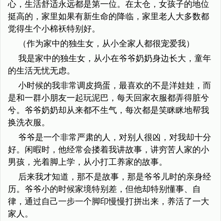
心，生活舒适永远都是第一位。在太仓，女孩子的地位
挺高的，家里如果有新生命的降临，家里老人大多数都
觉得生个小棉袄特别好。
（作为家中的独生女，从小全家人都很宠爱我）
我是家中的独生女，从小在爷爷奶奶身边长大，童年
的生活无忧无虑。
小时候的我非常调皮捣蛋，最喜欢的不是洋娃娃，而
是和一群小朋友一起玩泥巴，每天回家衣服都弄得脏兮
兮。爷爷奶奶却从来都不生气，每次都是笑眯眯地帮我
换洗衣服。
爷爷是一个非常严肃的人，对别人很凶，对我却十分
好。闲暇时，他经常会搂着我讲故事，讲穷苦人家的小
男孩，光着脚上学，从小打工养家的故事。
后来我才知道，那不是故事，那是爷爷儿时的亲身经
历。爷爷小的时候家境特别差，但他却特别懂事、自
律，通过自己一步一个脚印慢慢打拼出来，养活了一大
家人。