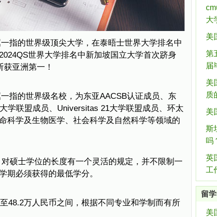
c
大
美
屈一指的世界级顶尖大学，在泰晤士世界大学排名中
第
024QS世界大学排名中新加坡国立大学首次跻身
届
，斩获亚洲第一！
美
质
一指的世界级名校，为东亚AACSB认证成员、东
学联盟成员、Universitas 21大学联盟成员、环太
美
命科学及生物医学、社会科学及自然科学等领域的
斯
吗
英
，对硕士学位的长度有一个灵活的规定，并不限制一
工
学期必须获得的最低学分。
留学
万至48.2万人民币之间，根据不同专业和学制而有所
美