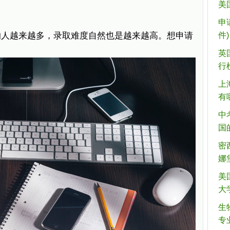
美
申
的人越来越多，录取难度自然也是越来越高。想申请
件)
英
行
上
有
中
国
密
娜
美
大
生
专