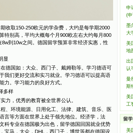
申
(
墨
收取150-250欧元的学杂费，大约是每学期2000
大
特别高，平均大概每个月900欧左右大约每月800
8w到10w之间。德国留学预算非常经济实惠，性
美
地
明显
出
设在德国如：大众、西门子、戴姆勒等。学习德语可
认
于我们更好交流和实习就业。学习德语可以提高语
曼
能力。学习能力的良好方式。
斯
择多样
美
育实力，优秀的教育被全世界公认。
工
工程、环境能源、日用化工、法律、建筑、音乐、医
语言等方面在世界上处于领先地位。经济学，法
留学
文科专业在德国极为出色，留学德国回国就业优势
美
，宝马，大众，DHL，西门子，博世等都在德国设