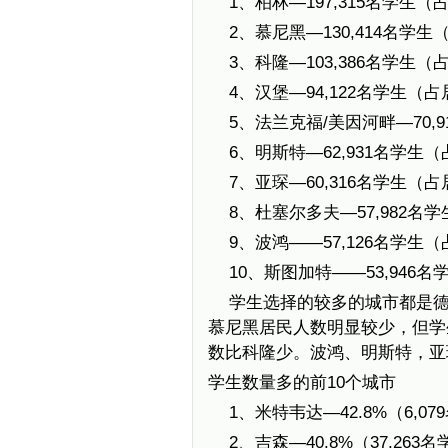
1、柏林—197,315名学生（
2、慕尼黑—130,414名学生
3、科隆—103,386名学生（
4、汉堡—94,122名学生（占
5、法兰克福/美因河畔—70,91
6、明斯特—62,931名学生（占
7、亚琛—60,316名学生（占居
8、杜塞尔多夫—57,982名学生
9、波鸿——57,126名学生（占
10、斯图加特——53,946名学
学生选择的较多的城市都是
慕尼黑居民人数明显较少，但学生
数比科隆少。波鸿、明斯特，亚
学生数量多的前10个城市
1、米特韦达—42.8%（6,07
2、吉森—40.8%（37,263名