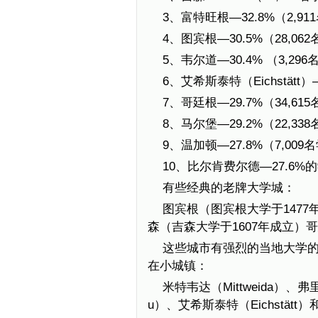
3、富特旺根—32.8%（2,91
4、图宾根—30.5%（28,06
5、韦尔道—30.4% （3,29
6、艾希斯泰特（Eichstätt）
7、哥廷根—29.7%（34,615
8、马尔堡—29.2%（22,33
9、温加顿—27.8%（7,009
10、比尔肯费尔德—27.6%的
有些经典的老牌大学城：
图宾根（图宾根大学于1477
森（吉森大学于1607年成立）
这些城市有强烈的当地大学
在小城镇：
米特韦达（Mittweida）、弗里德
u）、艾希斯泰特（Eichstätt）