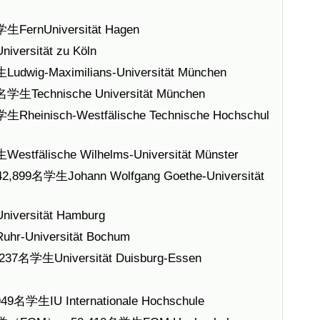
rnUniversität Hagen
rsität zu Köln
g-Maximilians-Universität München
chnische Universität München
nisch-Westfälische Technische Hochschul
älische Wilhelms-Universität Münster
学生Johann Wolfgang Goethe-Universität
ersität Hamburg
Universität Bochum
生Universität Duisburg-Essen
IU Internationale Hochschule