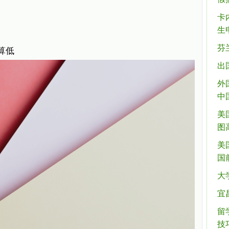
卡
生
芬
算低
出
外
中
美
图
美
国
大
宜
留
技