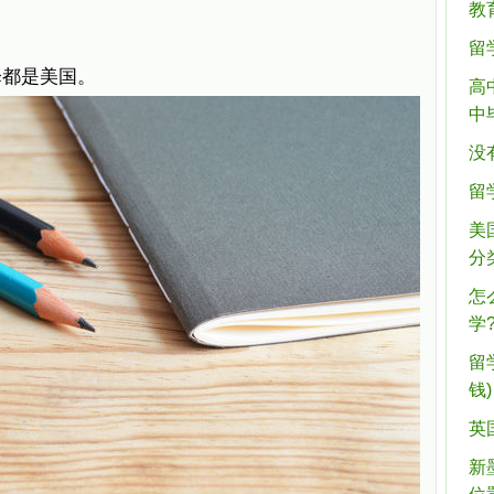
教
留
择都是美国。
高
中
没
留
美
分
怎
学?
留
钱)
英
新