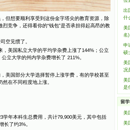
位
出
什
先，但想要顺利享受到这份金字塔尖的教育资源，除
激烈竞争，还得看你的“钱包”是否承担得起高昂的教
美
名)
经司空见惯了。
申
0年来，美国私立大学的平均学杂费上涨了144%；公立
硕
；公立大学的州内学杂费增长了 211%。
美
况
响，美国部分大学选择暂停上涨学费，有的学校甚至
美
费仍然在不同程度地上涨。
是
留学
美
23学年本科生总费用，共计79,900美元，其中包括
美
年增长了约3%。