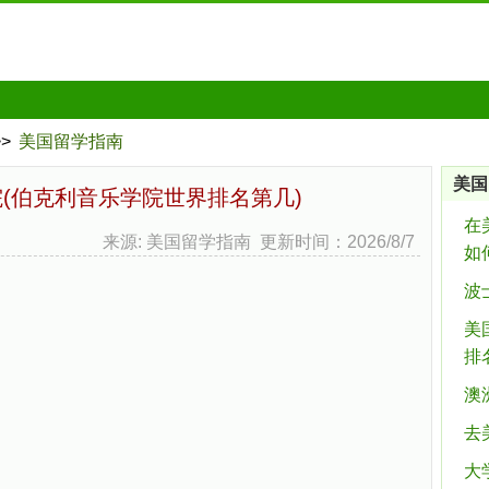
>>
美国留学指南
美国
(伯克利音乐学院世界排名第几)
在
来源: 美国留学指南 更新时间：2026/8/7
如
波
美
排
澳
去
大