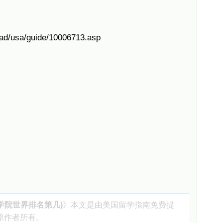
oad/usa/guide/10006713.asp
学院世界排名第几)
》本文是由
美国留学指南
免费提
原作者所有。