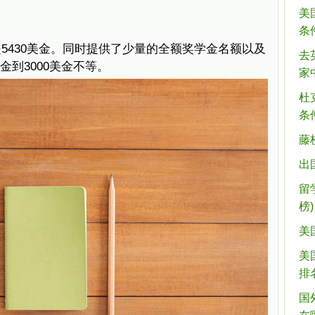
美
条
5430美金。同时提供了少量的全额奖学金名额以及
去
金到3000美金不等。
家
杜
条
藤
出
留
榜)
美
美
排名
国