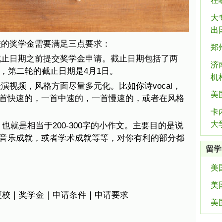
在
大
出
校的奖学金需要满足三点要求：
郑
截止日期之前提交奖学金申请。截止日期包括了两
济
，第二轮的截止日期是4月1日。
机
演视频，风格方面尽量多元化。比如你诗vocal，
美
首快速的，一首中速的，一首慢速的，或者在风格
卡
大
，也就是相当于200-300字的小作文。主要目的是说
音乐成就，或者学术成就等等，对你有利的部分都
留学
美
美
周夏校｜奖学金｜申请条件｜申请要求
美