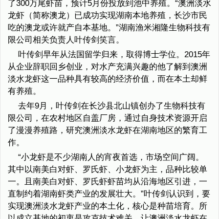
了300万尾虾苗，预计5月份投放到池中养殖。“澳洲淡水
龙虾（简称澳龙）已成功实现湖南本地养殖，长沙市民
吃的澳龙或许就产自本基地。”湖南渔米湘隆生物科技有
限公司相关负责人叶传剑笑言。
叶传剑早年从法国留学归来，取得博士学位。2015年
从企业辞职回乡创业，对水产充满兴趣的他了解到澳洲
淡水龙虾这一品种具有较高的经济价值，而在本土却鲜
有养殖。
去年9月，叶传剑在长沙县北山镇创办了生物科技有
限公司，在农村地区自盖厂房，通过自身技术资源开启
了漫漫养殖路，研究澳洲淡水龙虾在湖南地区的繁育工
作。
“小龙虾是不少湖南人的宵夜首选，市场空间广阔。
其中以南美白对虾、罗氏虾、小龙虾为主，品种比较单
一。且南美白对虾、罗氏虾虾苗均从沿海地区引进，一
直制约着湖南虾类产业的发展壮大。”叶传剑认识到，要
实现澳洲淡水龙虾产业的本土化，核心是种苗培育。所
以成立基地的初衷是攻克技术难关，让澳洲淡水龙虾在