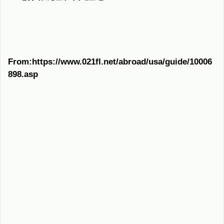
From:https://www.021fl.net/abroad/usa/guide/10006
898.asp