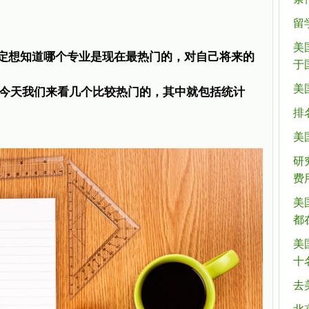
留
美
定想知道哪个专业是现在最热门的，对自己将来的
于
美
今天我们来看几个比较热门的，其中就包括统计
排
美
研
费
美
都
美
十
去