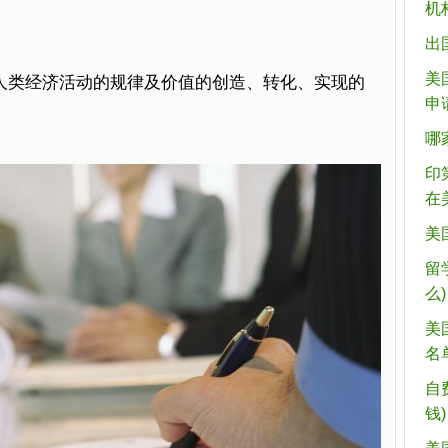
机
出
美
研究人类经济活动的规律及价值的创造、转化、实现的
申
哪
印
在
美
留
么)
美
名
自
钱)