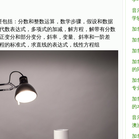
音
学
要包括：分数和整数运算，数学步骤，假设和数据
代数表达式，多项式的加减，解方程，解带有分数
加
正变分和部分变分，斜率，变量、斜率和一阶差
加
程的标准式，求直线的表达式，线性方程组
加
加
的
加
专
加
的
音
澳
加