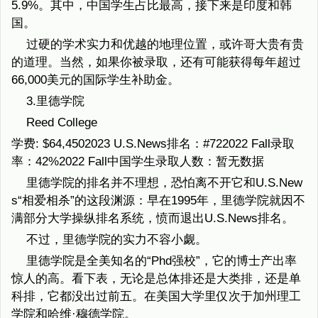
5.9%。其中，中国学生占比最高，接下来是印度和韩
国。
过硬的学术实力和优越的地理位置，或许哥大贵有贵
的道理。当然，如果你被录取，还有可能获得每年超过
66,000美元的国际学生补助金。
3.里德学院
Reed College
学费: $64,4502023 U.S.News排名：#722022 Fall录取
率：42%2022 Fall中国学生录取人数：暂无数据
里德学院的排名并不理想，恐怕离不开它和U.S.New
s“相爱相杀”的这段渊源：早在1995年，里德学院就因不
满部分大学操纵排名系统，愤而退出U.S.News排名。
不过，里德学院的实力不容小觑。
里德学院是全美知名的“Phd强校”，它的博士产出率
惊人的高。看下表，无论是总体排还是大类排，还是单
科排，它都没出过前五。在美国大学里仅次于加州理工
学院和哈维·穆德学院。