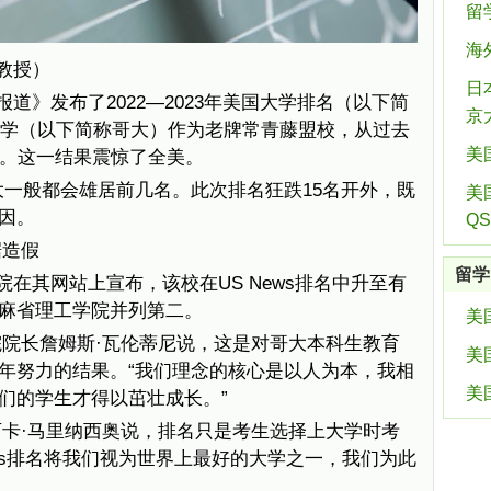
留
海
教授）
日
报道》发布了2022—2023年美国大学排名（以下简
京
亚大学（以下简称哥大）作为老牌常青藤盟校，从过去
美
位。这一结果震惊了全美。
哥大一般都会雄居前几名。此次排名狂跌15名开外，既
美
因。
Q
据造假
留学
院在其网站上宣布，该校在US News排名中升至有
麻省理工学院并列第二。
美
院长詹姆斯·瓦伦蒂尼说，这是对哥大本科生教育
美
年努力的结果。“我们理念的核心是以人为本，我相
美
们的学生才得以茁壮成长。”
卡·马里纳西奥说，排名只是考生选择上大学时考
ews排名将我们视为世界上最好的大学之一，我们为此