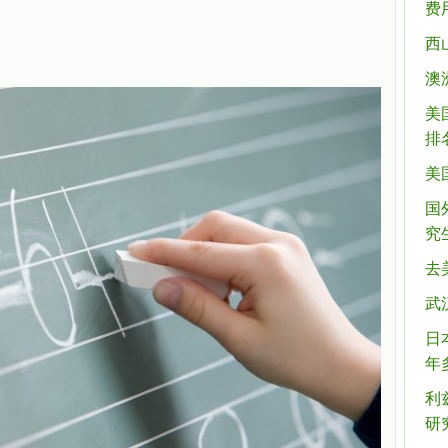
费
西
澳
美
排
美国
国
究
去
武
日
年
利
研