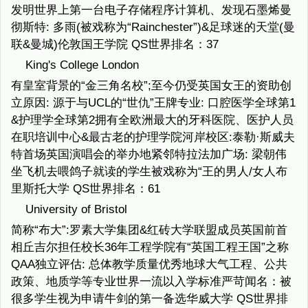
发明世界上第一台电子存储程序计算机、发现石墨烯曼
彻斯特: 多雨(被戏称为“Rainchester”)&足球迷的天堂(曼
联&曼城)伦敦国王学院 QS世界排名：37
King's College London
有皇室背景的“金三角名校”;至今仍受英国女王的资助创
立原因: 源于与UCL的“世仇”王牌专业: 口腔医学全球第1
&护理学全球第2拥有全欧洲最大的牙科医院、医护人员
在职培训中心&最古老的护理学院河岸校区:泰勒·斯威夫
特首场英国演唱会的举办地紧邻特拉法加广场: 梁朝伟
坐飞机去喂鸽子就读的学生被戏称为“王的男人/女人布
里斯托大学 QS世界排名：61
University of Bristol
简称“布大”:罗素大学集团&红砖大学联盟成员英国前首
相丘吉尔担任校长36年工程学院有“英国工程王国”之称
QAA独立评估: 总体教学质量优秀地球大气工程、公共
政策、地质学等专业世界一流以入学标准严苛闻名：被
很多学生视为申请牛剑的第一备选华威大学 QS世界排