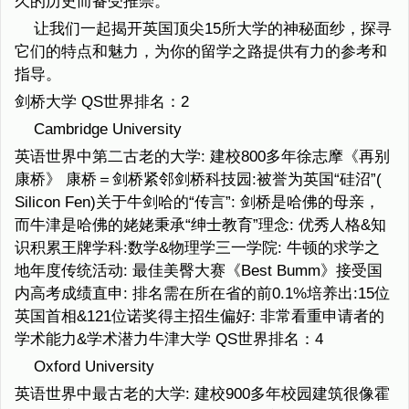
久的历史而备受推崇。
让我们一起揭开英国顶尖15所大学的神秘面纱，探寻
它们的特点和魅力，为你的留学之路提供有力的参考和
指导。
剑桥大学 QS世界排名：2
Cambridge University
英语世界中第二古老的大学: 建校800多年徐志摩《再别
康桥》 康桥＝剑桥紧邻剑桥科技园:被誉为英国“硅沼”(
Silicon Fen)关于牛剑哈的“传言”: 剑桥是哈佛的母亲，
而牛津是哈佛的姥姥秉承“绅士教育”理念: 优秀人格&知
识积累王牌学科:数学&物理学三一学院: 牛顿的求学之
地年度传统活动: 最佳美臀大赛《Best Bumm》接受国
内高考成绩直申: 排名需在所在省的前0.1%培养出:15位
英国首相&121位诺奖得主招生偏好: 非常看重申请者的
学术能力&学术潜力牛津大学 QS世界排名：4
Oxford University
英语世界中最古老的大学: 建校900多年校园建筑很像霍