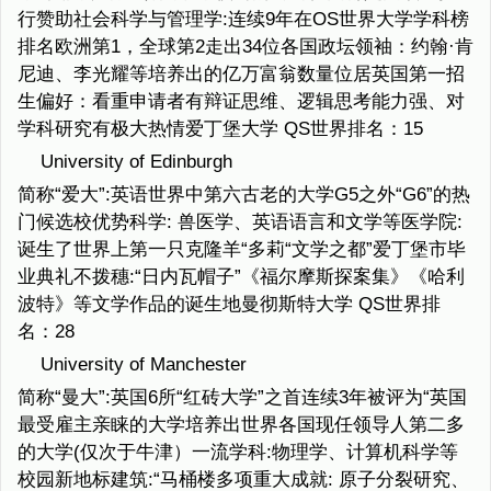
行赞助社会科学与管理学:连续9年在OS世界大学学科榜
排名欧洲第1，全球第2走出34位各国政坛领袖：约翰·肯
尼迪、李光耀等培养出的亿万富翁数量位居英国第一招
生偏好：看重申请者有辩证思维、逻辑思考能力强、对
学科研究有极大热情爱丁堡大学 QS世界排名：15
University of Edinburgh
简称“爱大”:英语世界中第六古老的大学G5之外“G6”的热
门候选校优势科学: 兽医学、英语语言和文学等医学院:
诞生了世界上第一只克隆羊“多莉“文学之都”爱丁堡市毕
业典礼不拨穗:“日内瓦帽子”《福尔摩斯探案集》《哈利
波特》等文学作品的诞生地曼彻斯特大学 QS世界排
名：28
University of Manchester
简称“曼大”:英国6所“红砖大学”之首连续3年被评为“英国
最受雇主亲睐的大学培养出世界各国现任领导人第二多
的大学(仅次于牛津）一流学科:物理学、计算机科学等
校园新地标建筑:“马桶楼多项重大成就: 原子分裂研究、