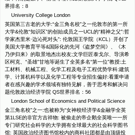
界排名：8
University College London
英国第三古老的大学:“金三角名校”之一伦敦市的第一所
大学&伦敦“知识区”的创始成员之一UCL的“精神之父”:哲
学家杰里米·边沁死对头”: 伦敦国王学院（KCL）开创了
美国大学教育平等&国际化的先河《盗梦空间》、《木
乃伊归来》的取景地杰出校友;文学巨匠泰戈尔、导演希
区柯克、“圣雄”甘地等诞生了全英多名“第一位”教授:土
工材料、机械工程、化学工程及电子工程优势学科:建筑
学、计算机科学以及化学工程等专业招生偏好:看重申请
者在感兴趣的学术领域有独特见解，善于思考和解决问
题伦敦政治经济学院 QS世界排名：56
London School of Economics and Political Science
金三角名校”之一:也被称为“女神校经济学&金融学全英
第1LSE的非官方吉祥物: 被偷走的帝企鹅全英唯一一所
专门研究社会科学的大学拥有全球最大的社会科学图书
馆: 英国政治经济图书馆校内的商科社团都是由顶级投