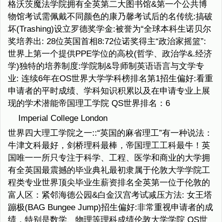
格沃茨魔法学院拥有全英第二大图书馆&第一个公共博
物馆考试需佩戴不同颜色的康乃馨考试后的名传统:搞破
坏(Trashing)设立罗德奖学金:被誉为“全球本科生诺贝尔
奖培养出: 28位英国首相8:72位诺奖得主“政治家摇篮”:
世界上第一个提供PPE学位的高校(哲学、政治学&.经济
学)独特的培养制度:学院制&导师制英语语言与文学专
业: 连续6年在OS世界大学学科榜排名第1招生偏好:看重
申请者的平时成绩、学科知识积累以及在申请专业上展
现的学术潜能帝国理工学院 QS世界排名：6
Imperial College London
世界四大理工学院之一::“英国的麻省理工”有一种说法：
牛津文科最好，剑桥理科最棒，帝国理工工科最牛！英
国唯一一所只专注于科学、工程、医学和商业的大学拥
有全英国最震撼的毕业典礼最初隶属于伦敦大学学院工
程类专业世界顶尖毕业生薪资排名全英第一位于伦敦的
富人区：紧邻海德公园&白金汉宫考试减压方法: 女王塔
蹦极(BAG Bungee Jump)招生偏好:非常重视申请者的成
绩，特别是数学、物理等理科成绩伦敦大学学院 QS世