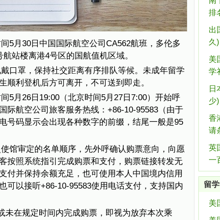
南
排
出
久)
5月30日中国国际航空公司CA562航班，多伦多
号航站楼离港4号区的国航值机区域。
美
佩戴口罩，保持社交距离有序排队等候。未成年留学
学
生顺利登机后方可离开，不可送到即走。
日
月26日19:00（北京时间5月27日7:00）开始呼
少)
航空公司旅客服务热线：+86-10-95583（由于
香
电号码显示会出现各种数字的前缀，结尾一般是95
请
英
照使馆审定的名单顺序，先外呼确认购票意向，向愿
一
客按照系统指引完成购票和支付，购票链接转发无
支付并保持余额充足，也可使用本人中国境内信用
留学
以接听+86-10-95583使用电话支付，支持国内
美
或未在规定时间内完成购票，即视为放弃本次乘