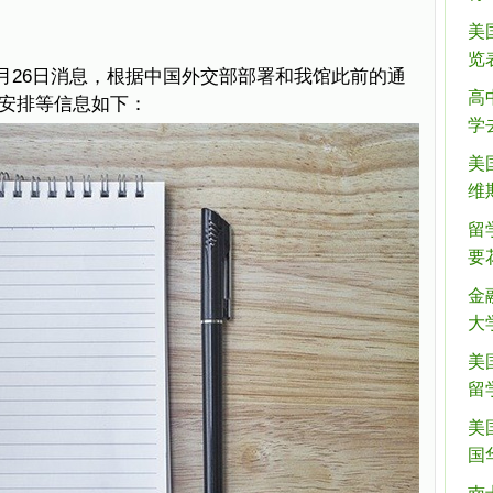
美
览表
月26日消息，根据中国外交部部署和我馆此前的通
高
安排等信息如下：
学
美
维
留
要
金
大
美
留
美
国