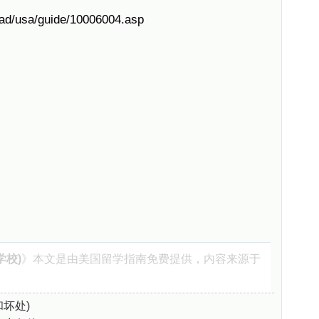
oad/usa/guide/10006004.asp
学校)
》本文是由
美国留学指南
免费提供，内容来源于
坏处)