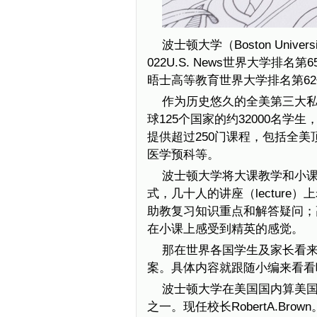
波士顿大学（Boston Univer
022U.S. News世界大学排名
晤士高等教育世界大学排名第62位
作为历史悠久的全美第三大私
球125个国家的约32000名学
提供超过250门课程，包括全
医学预科等。
波士顿大学将大课教学和小
式，几十人的讲座（lecture）
助教复习知识重点和解答疑问；
在小课上感受到精英的感觉。
那在世界各国学生及家长看
案。具体内容就跟随小编来看看
波士顿大学在美国国内算美
之一。现任校长RobertA.B