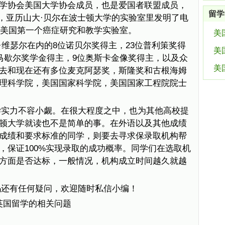
学协会美国大学协会成员，也是爱国者联盟成员，
留学
5年，亚历山大·贝尔在波士顿大学的实验室里发明了电
了美国第一个癌症研究和教学实验室。
美
·维瑟尔在内的8位诺贝尔奖得主，23位普利策奖得
美
位马歇尔奖学金得主，9位奥斯卡金像奖得主，以及众
美
去和现在还有多位麦克阿瑟奖，斯隆奖和古根海姆
理科学院，美国国家科学院，美国国家工程院院士
学实力不容小觑。在很大程度之中，也为其他高校提
顿大学就读也不是简单的事。在外语以及其他成绩
成绩和要求标准的同学，则要去寻求保录取机构帮
，保证100%实现录取的成功概率。同学们在选取机
方面是否达标，一般情况，机构成立时间越久就越
吗还有任何疑问，欢迎随时私信小编！
多英国留学的相关问题