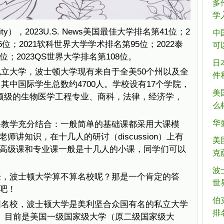
多
学
sity），2023U.S. News美国最佳大学排名第41位；2
中
第65位；2021软科世界大学学术排名第95位；2022泰
可
；2023QS世界大学排名第108位。
日
立大学，波士顿大学现有来自于全美50个州以及全
件
生，其中国际学生总数约4700人。学校设有17个学院，
美
美顶级的生物医学工程专业、商科，法律，经济学，
么
华
课教学充分结合：一般简单的基础课都采用大课模
上老师讲知识，在十几人的研讨（discussion）上有
美
高级课和专业课一般是十几人的小课，同学们可以
克
波
来，波士顿大学算不算名校呢？那是一个肯定的答
世
吧！
伯
国名校，波士顿大学是美利坚合众国有名的私立大学
排
rown。目前是美国一级国家级大学（原二级国家级大