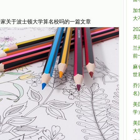
加
大
专家关于波士顿大学算名校吗的一篇文章
2
美
兰
前
麻
世
乔
名)
美
学
美
大