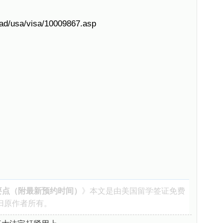
oad/usa/visa/10009867.asp
要点（附最新预约时间）
》本文是由
美国留学签证
免费
归原作者所有。