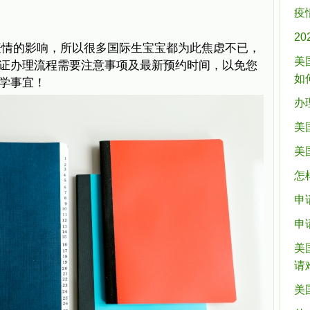
疫
2
疫情的影响，所以很多国际生宝宝都为此焦虑不已，
美
证办理流程需要注意事项及最新预约时间，以免您
如
学事宜！
办
美
美
怎
申
申
美
请
美